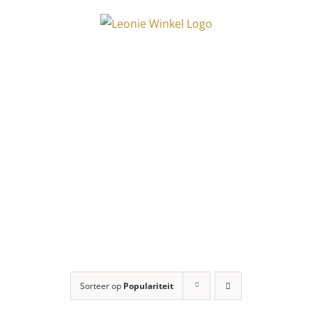
Ga
naar
inhoud
Online
zwangerschapscu
Sorteer op
Populariteit