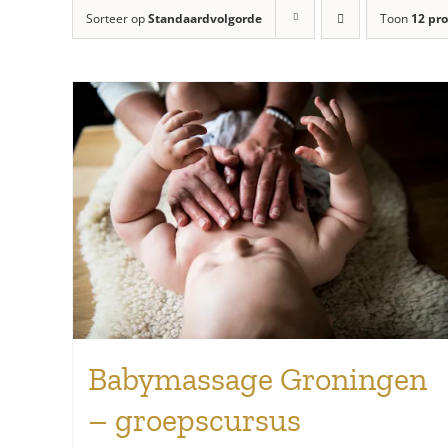
Sorteer op
Standaardvolgorde
Toon
12 pr
Babymassage Groningen
– groepscursus