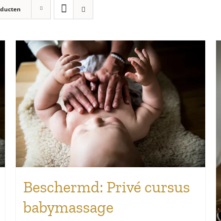
oducten
Beschermd: Privé cursus
babymassage