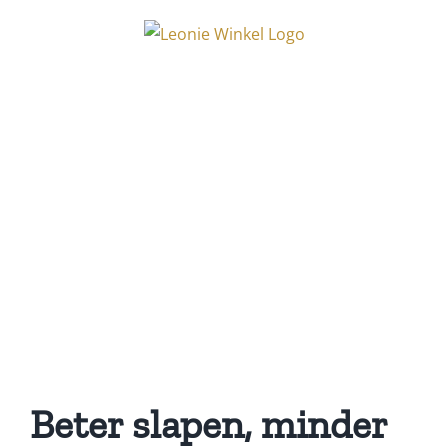
Ga
naar
inhoud
Draagconsulten
Groningen
Beter slapen, minder