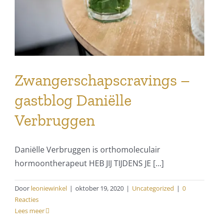
Zwangerschapscravings –
gastblog Daniëlle
Verbruggen
Daniëlle Verbruggen is orthomoleculair
hormoontherapeut HEB JIJ TIJDENS JE [...]
Door
leoniewinkel
|
oktober 19, 2020
|
Uncategorized
|
0
Reacties
Lees meer