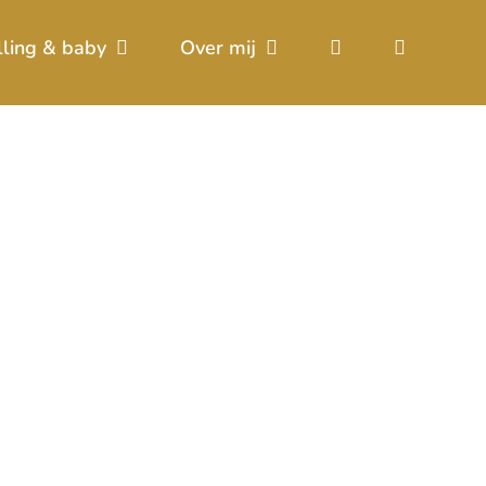
lling & baby
Over mij
ursus