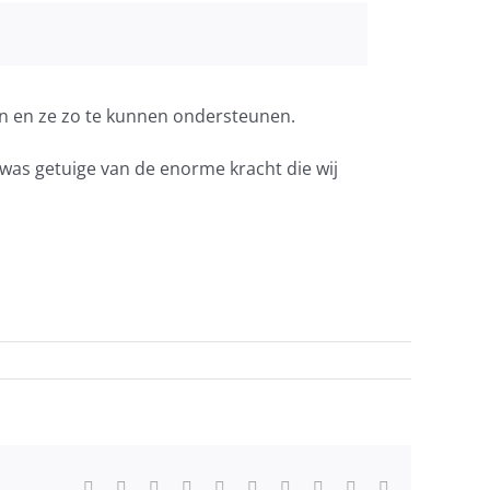
jn en ze zo te kunnen ondersteunen.
Ik was getuige van de enorme kracht die wij
Facebook
X
Reddit
LinkedIn
WhatsApp
Tumblr
Pinterest
Vk
Xing
E-