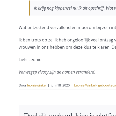
Ik krijg nog kippenvel nu ik dit opschrijf. Wat 
Wat ontzettend vervullend en mooi om bij zo’n i
Ik ben trots op ze. Ik heb ongelooflijk veel ontzag
vrouwen in ons hebben om deze klus te klaren. D
Liefs Leonie
Vanwege
p
rivacy zijn de namen veranderd.
Door
leoniewinkel
|
juni 18, 2020
|
Leonie Winkel - geboortec
Deel dit verhaal, kies je platf