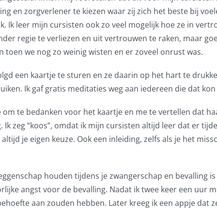
ing en zorgverlener te kiezen waar zij zich het beste bij voe
k. Ik leer mijn cursisten ook zo veel mogelijk hoe ze in v
der regie te verliezen en uit vertrouwen te raken, maar go
gin toen we nog zo weinig wisten en er zoveel onrust was.
volgd een kaartje te sturen en ze daarin op het hart te dru
uiken. Ik gaf gratis meditaties weg aan iedereen die dat kon
me om te bedanken voor het kaartje en me te vertellen dat
k zeg “koos”, omdat ik mijn cursisten altijd leer dat er tij
altijd je eigen keuze. Ook een inleiding, zelfs als je het mi
eggenschap houden tijdens je zwangerschap en bevalling is ni
lijke angst voor de bevalling. Nadat ik twee keer een uur 
 behoefte aan zouden hebben. Later kreeg ik een appje dat ze