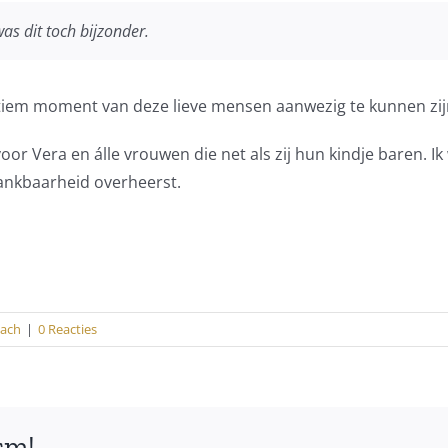
was dit toch bijzonder.
ntiem moment van deze lieve mensen aanwezig te kunnen zi
 voor Vera en álle vrouwen die net als zij hun kindje baren. 
ankbaarheid overheerst.
oach
|
0 Reacties
orm!