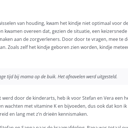
sselen van houding, kwam het kindje niet optimaal voor de 
n kwamen overeen dat, gezien de situatie, een keizersnede 
maken aan de zorgverleners. Door door te vragen, mee te 
. Zoals zelf het kindje geboren zien worden, kindje metee
e tijd bij mama op de buik. Het afnavelen werd uitgesteld.
werd door de kinderarts, heb ik voor Stefan en Vera een he
den wachten met vitamine K en bijvoeden, dus ook dat kon
reid en lang met z’n drieën kennismaken.
 Stefan en Sanna naar de kraamafdeling. Papa was totaal o