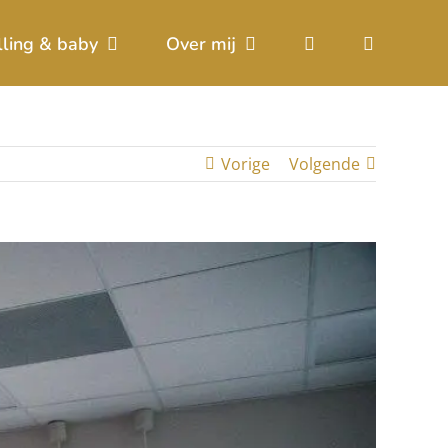
lling & baby
Over mij
Vorige
Volgende