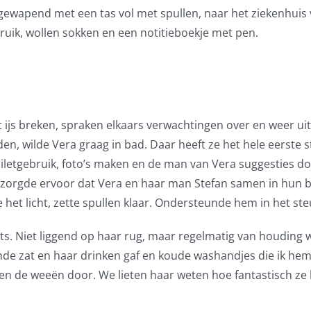
 gewapend met een tas vol met spullen, naar het ziekenhuis
ruik, wollen sokken en een notitieboekje met pen.
et ijs breken, spraken elkaars verwachtingen over en weer 
n, wilde Vera graag in bad. Daar heeft ze het hele eerste s
iletgebruik, foto’s maken en de man van Vera suggesties doe
Ik zorgde ervoor dat Vera en haar man Stefan samen in hun 
et licht, zette spullen klaar. Ondersteunde hem in het ste
ats. Niet liggend op haar rug, maar regelmatig van houding
einde zat en haar drinken gaf en koude washandjes die ik he
n de weeën door. We lieten haar weten hoe fantastisch ze h