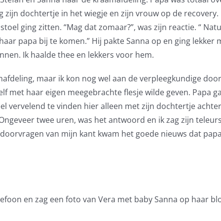
jn dochtertje in het wiegje en zijn vrouw op de recovery. Ik 
stoel ging zitten. “Mag dat zomaar?”, was zijn reactie. “ Natu
j haar papa bij te komen.” Hij pakte Sanna op en ging lekker 
nen. Ik haalde thee en lekkers voor hem.
mafdeling, maar ik kon nog wel aan de verpleegkundige door
elf met haar eigen meegebrachte flesje wilde geven. Papa gaf
l vervelend te vinden hier alleen met zijn dochtertje achte
ngeveer twee uren, was het antwoord en ik zag zijn teleurste
 doorvragen van mijn kant kwam het goede nieuws dat papa
elefoon en zag een foto van Vera met baby Sanna op haar blot